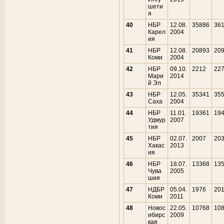
шети
я
40
НБР
12.08.
35886
36
Карел
2004
ия
41
НБР
12.08.
20893
20
Коми
2004
42
НБР
09.10.
2212
22
Мари
2014
й Эл
43
НБР
12.05.
35341
35
Саха
2004
44
НБР
11.01.
19361
19
Удмур
2007
тия
45
НБР
02.07.
2007
20
Хакас
2013
ия
46
НБР
18.07.
13368
13
Чува
2005
шия
47
НДБР
05.04.
1976
20
Коми
2011
48
Новос
22.05.
10768
10
ибирс
2009
кая