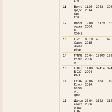
ОУНБ
11
Волго
11.08.
2983
30
градс
2014
кая
ОУНБ
12
Волог
12.08.
16179
16
одска
2004
я
ОУНБ
13
ГБС
05.10.
45
69
Санкт
2015
-Пете
рбург
14
ГПИБ
26.04.
13903
13
Росси
2006
и
15
ГПНТ
14.09.
37414
37
Б СО
2004
РАН
16
ГУНБ
30.06.
1463
14
Красн
2014
оярск
ого
края
17
Дальн
26.04.
3122
31
евост
2006
очная
ГНБ