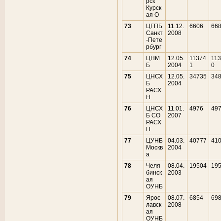
рск
Курск
ая О
73
ЦГПБ
11.12.
6606
66
Санкт
2008
-Пете
рбург
74
ЦНМ
12.05.
11374
11
Б
2004
1
0
75
ЦНСХ
12.05.
34735
34
Б
2004
РАСХ
Н
76
ЦНСХ
11.01.
4976
49
Б СО
2007
РАСХ
Н
77
ЦУНБ
04.03.
40777
41
Москв
2004
а
78
Челя
08.04.
19504
19
бинск
2003
ая
ОУНБ
79
Ярос
08.07.
6854
69
лавск
2008
ая
ОУНБ