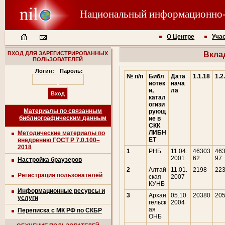
Национальный информационно
О Центре
Уча
ВХОД ДЛЯ ЗАРЕГИСТРИРОВАННЫХ
Вкла
ПОЛЬЗОВАТЕЛЕЙ
Логин:
Пароль:
№ п/п
Библ
Дата
1.1.18
1.2
иотек
нача
и,
ла
катал
огизи
Материалы по связанным
рующ
библиографическим данным
ие в
СКК
ЛИБН
Методические материалы по
ЕТ
внедрению ГОСТ Р 7.0.100–
2018
1
РНБ
11.04.
46303
46
2001
62
97
Настройка браузеров
2
Алтай
11.01.
2198
22
Регистрация пользователей
ская
2007
КУНБ
Информационные ресурсы и
3
Архан
05.10.
20380
20
услуги
гельск
2004
ая
Переписка с МК РФ по СКБР
ОНБ