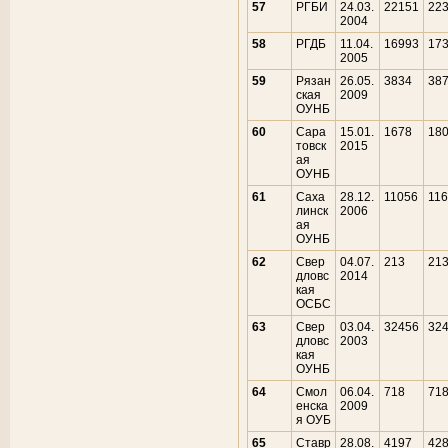
57
РГБИ
24.03.
22151
22
2004
58
РГДБ
11.04.
16993
17
2005
59
Рязан
26.05.
3834
38
ская
2009
ОУНБ
60
Сара
15.01.
1678
18
товск
2015
ая
ОУНБ
61
Саха
28.12.
11056
11
линск
2006
ая
ОУНБ
62
Свер
04.07.
213
21
дловс
2014
кая
ОСБС
63
Свер
03.04.
32456
32
дловс
2003
кая
ОУНБ
64
Смол
06.04.
718
71
енска
2009
я ОУБ
65
Ставр
28.08.
4197
42