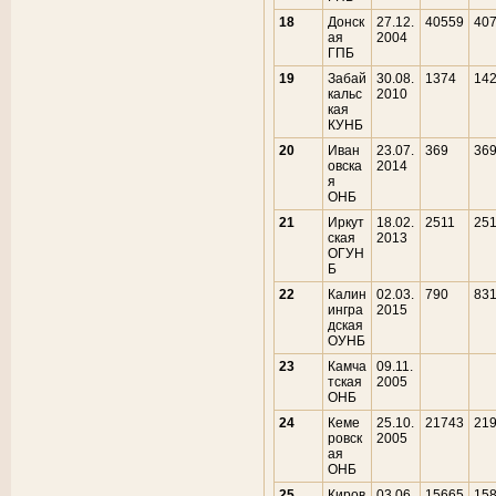
18
Донск
27.12.
40559
40
ая
2004
ГПБ
19
Забай
30.08.
1374
14
кальс
2010
кая
КУНБ
20
Иван
23.07.
369
36
овска
2014
я
ОНБ
21
Иркут
18.02.
2511
25
ская
2013
ОГУН
Б
22
Калин
02.03.
790
83
ингра
2015
дская
ОУНБ
23
Камча
09.11.
тская
2005
ОНБ
24
Кеме
25.10.
21743
21
ровск
2005
ая
ОНБ
25
Киров
03.06.
15665
15