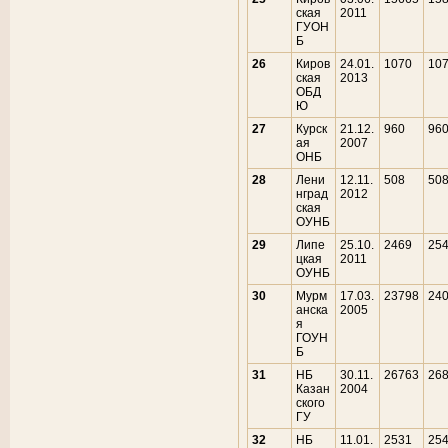
ская
2011
ГУОН
Б
26
Киров
24.01.
1070
10
ская
2013
ОБД
Ю
27
Курск
21.12.
960
96
ая
2007
ОНБ
28
Лени
12.11.
508
50
нград
2012
ская
ОУНБ
29
Липе
25.10.
2469
25
цкая
2011
ОУНБ
30
Мурм
17.03.
23798
24
анска
2005
я
ГОУН
Б
31
НБ
30.11.
26763
26
Казан
2004
ского
ГУ
32
НБ
11.01.
2531
25