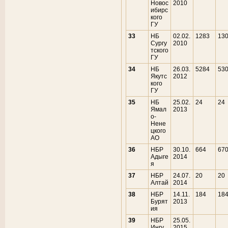
Новос
2010
ибирс
кого
ГУ
33
НБ
02.02.
1283
13
Сургу
2010
тского
ГУ
34
НБ
26.03.
5284
53
Якутс
2012
кого
ГУ
35
НБ
25.02.
24
24
Ямал
2013
о-
Нене
цкого
АО
36
НБР
30.10.
664
67
Адыге
2014
я
37
НБР
24.07.
20
20
Алтай
2014
38
НБР
14.11.
184
18
Бурят
2013
ия
39
НБР
25.05.
Ингу
2015