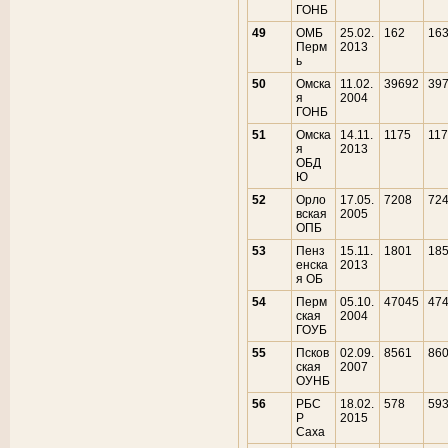
ГОНБ
49
ОМБ
25.02.
162
16
Перм
2013
ь
50
Омска
11.02.
39692
39
я
2004
ГОНБ
51
Омска
14.11.
1175
11
я
2013
ОБД
Ю
52
Орло
17.05.
7208
72
вская
2005
ОПБ
53
Пенз
15.11.
1801
18
енска
2013
я ОБ
54
Перм
05.10.
47045
47
ская
2004
ГОУБ
55
Псков
02.09.
8561
86
ская
2007
ОУНБ
56
РБС
18.02.
578
59
Р
2015
Саха