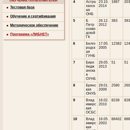
ОБУЧЕНИЕ ПОЛЬЗОВАТЕЛЕЙ
4
Астра
23.10.
1987
20
ханск
2014
Тестовая база
ая
ОНБ
Обучение и сертификация
5
Б
26.12.
383
39
Петр
2012
Методическое обеспечение
озаво
дской
Программа «ЛИБНЕТ»
ГК
6
Белго
17.05.
12382
12
родск
2005
ая
ГУНБ
7
Биро
29.05.
51
51
бидж
2013
анска
я
ОУНБ
8
Брянс
29.01.
2580
26
кая
2009
ОНУБ
9
Влад
16.02.
8238
82
имирс
2010
кая
ОСБС
10
Влад
16.05.
88402
88
имирс
2003
кая