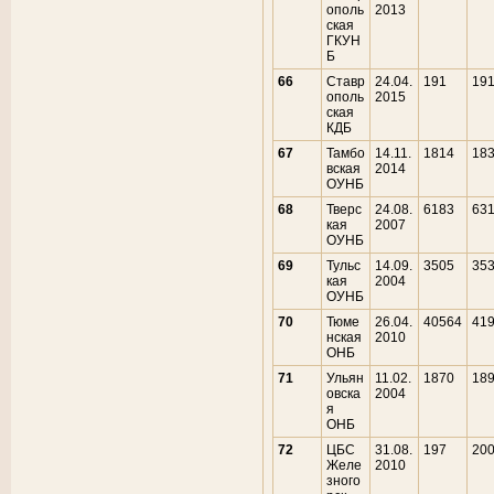
ополь
2013
ская
ГКУН
Б
66
Ставр
24.04.
191
19
ополь
2015
ская
КДБ
67
Тамбо
14.11.
1814
18
вская
2014
ОУНБ
68
Тверс
24.08.
6183
63
кая
2007
ОУНБ
69
Тульс
14.09.
3505
35
кая
2004
ОУНБ
70
Тюме
26.04.
40564
41
нская
2010
ОНБ
71
Ульян
11.02.
1870
18
овска
2004
я
ОНБ
72
ЦБС
31.08.
197
20
Желе
2010
зного