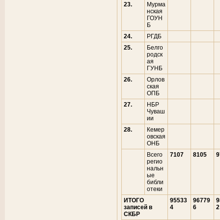
23.
Мурма
нская
ГОУН
Б
24.
РГДБ
25.
Белго
родск
ая
ГУНБ
26.
Орлов
ская
ОПБ
27.
НБР
Чуваш
ии
28.
Кемер
овская
ОНБ
Всего
7107
8105
9
регио
нальн
ые
библи
отеки
ИТОГО
95533
96779
9
записей в
4
6
2
СКБР