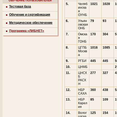
ОБУЧЕНИЕ ПОЛЬЗОВАТЕЛЕЙ
5.
Челяб
1021
1028
1
Тестовая база
инска
я
Обучение и сертификация
ОУНБ
6.
Ульян
79
93
1
Методическое обеспечение
овская
ОНБ
Программа «ЛИБНЕТ»
7.
Омска
170
304
5
я
ГОНБ
8.
ЦГПБ
1016
1085
1
Москв
а
9.
РГБИ
445
445
5
10.
ЦНМБ
2
11.
ЦНСХ
277
327
4
Б
РАСХ
Н
12.
НБР
360
438
5
САХА
13.
НБР
85
109
1
Карел
ия
14.
Волог
125
154
1
одска