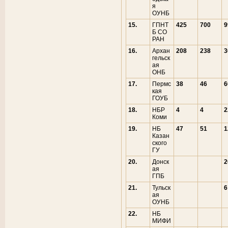
я
ОУНБ
15.
ГПНТ
425
700
9
Б СО
РАН
16.
Архан
208
238
3
гельск
ая
ОНБ
17.
Пермс
38
46
6
кая
ГОУБ
18.
НБР
4
4
2
Коми
19.
НБ
47
51
1
Казан
ского
ГУ
20.
Донск
2
ая
ГПБ
21.
Тульск
6
ая
ОУНБ
22.
НБ
МИФИ