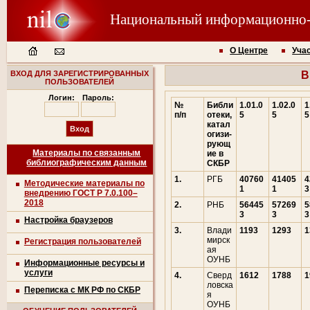
Национальный информационно
О Центре
Уча
ВХОД ДЛЯ ЗАРЕГИСТРИРОВАННЫХ
В
ПОЛЬЗОВАТЕЛЕЙ
Логин:
Пароль:
№
Библи
1.01.0
1.02.0
1
п/п
отеки,
5
5
5
катал
огизи-
рующ
Материалы по связанным
ие в
библиографическим данным
СКБР
1.
РГБ
40760
41405
4
Методические материалы по
1
1
3
внедрению ГОСТ Р 7.0.100–
2018
2.
РНБ
56445
57269
5
3
3
3
Настройка браузеров
3.
Влади
1193
1293
1
мирск
Регистрация пользователей
ая
ОУНБ
Информационные ресурсы и
услуги
4.
Сверд
1612
1788
1
ловска
Переписка с МК РФ по СКБР
я
ОУНБ