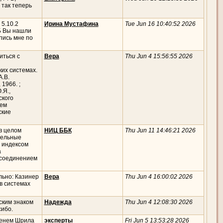
 так теперь
 5.10.2
Ирина Мустафина
Tue Jun 16 10:40:52 2026
ГБ Вы нашли
пись мне по
иться с
Вера
Thu Jun 4 15:56:55 2026
ких системах.
А.В.
1966. ;
.Я.,
ского
дем
ские
в целом
НИЦ ББК
Thu Jun 11 14:46:21 2026
тельные
 индексом
а
исоединением
ьно: Казинер
Вера
Thu Jun 4 16:00:02 2026
в системах
ским знаком
Надежда
Thu Jun 4 12:08:30 2026
сибо.
менем Шрила
эксперты
Fri Jun 5 13:53:28 2026