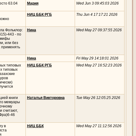
есто 63.04
Мария
Wed Jun 3 09:45:03 2026
НИЦ ББК РГБ
Thu Jun 4 17:17:21 2026
можно
ла Фольклор:
Нина
Wed May 27 09:37:55 2026
15)-443 - по
е мифы
ии, или без
а применять
Нина
Fri May 29 14:18:01 2026
ных типовых
НИЦ ББК РГБ
Wed May 27 16:52:23 2026
их типовых
азахские
гуров
ически)
лучится
цией книги
Наталья Викторовна
Tue May 26 12:05:25 2026
Это мемуары
лочному
и считают,
4Фра)6-46
у в
НИЦ ББК
Wed May 27 11:12:56 2026
иста
я