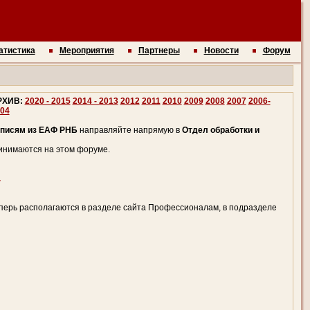
атистика
Мероприятия
Партнеры
Новости
Форум
РХИВ:
2020 - 2015
2014 - 2013
2012
2011
2010
2009
2008
2007
2006-
04
аписям из ЕАФ РНБ
направляйте напрямую в
Отдел обработки и
инимаются на этом форуме.
.
перь располагаются в разделе сайта Профессионалам, в подразделе