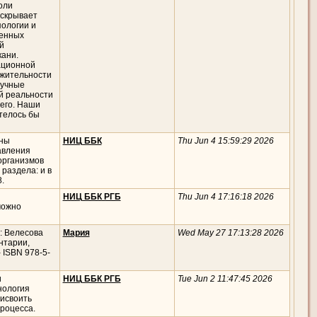
оли
аскрывает
ологии и
венных
й
кани.
ационной
лжительности
аучные
й реальности
щего. Наши
телось бы
ены
НИЦ ББК
Thu Jun 4 15:59:29 2026
авления
организмов
раздела: и в
.
НИЦ ББК РГБ
Thu Jun 4 17:16:18 2026
можно
: Велесова
Мария
Wed May 27 17:13:28 2026
нтарии,
 - ISBN 978-5-
и
НИЦ ББК РГБ
Tue Jun 2 11:47:45 2026
нология
исвоить
роцесса.