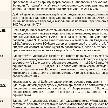
представлена через призму формирования направления психоанал
Франции. Тот самый случай, когда необходимо сформировать анали
запись на автора послесловия под индексом 88.1(4Фра)6-736.
Добрый день, помогите, пожалуйста, определиться с индексом на кн
светят звезды золотые. Поэты Серебряного века как переводчики", 
вошли поэтические переводы, выполненные поэтами Серебряного ве
84(2Рос..) или 84(0)?
ация
Если в издании есть вступительная статья о поэтах Серебряного век
переводчиках или таковые к отдельным поэтам-переводчикам, то м
индексом дать в 83.3(2=411.2)53-7, воспользовавшись приёмом анал
росписи (Пункт 9 Приемы аналитической систематизации, Введение к
с.36). Автором в этом БО будет автор вступительной статьи/статей.
индексом и местом на полке будет мировая поэзия, если в антологи
представлены произведения авторов 3-х и более частей света
ое
Здравствуйте, уважаемые эксперты! В ответе на письмо от 19 мая в
как должно выглядеть описание статьи из газеты «Вологодские губе
ведомости» (// Вологодские губернские ведомости. – 1859. − 3 янв. (№
официальная. − С. 1−2 (Отдел 1). Не совсем понятно местонахожде
«Часть официальная». Если это примечание, то оно должно идти по
интервала страниц. Или это не примечание? Тогда как называется эт
области описания?
Уважаемая коллега! Действительно, это примечание относится к
ское
идентифицирующему ресурсу и должно приводиться в самом конце 
(после местоположения составной части). Исправление: ... // Волого
губернские ведомости. – 1859. − 3 янв. (№ 1). − С. 1−2 (Отдел 1). − Ча
официальная.
ое
Здравствуйте, уважаемые эксперты! Подскажите, пожалуйста, как п
составить описание на статью из газеты «Вологодские губернские 
Газета состояла из официальной и неофициальной частей, каждая 