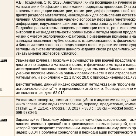
А.В. Поздняков. СПб, 2025. Аннотация: Книга посвящена изучению р
математики и биофизики в понимании природных процессов. Она р
ключевые концепции симметрии, геометрии, дифференциальной топ
других разделов математики, необходимых для осмысления естест
явлений. Особое внимание уделено вопросам передачи генетическо
информации, вирусологии, эпигенетике и пространству нейронной т
Подробно рассмотрены процессы репликации клеток, роль информ
энтропии в жизнедеятельности организмов и методы оценки продо
жизни с учетом экологических факторов. Приведенные примеры и н
выкладки позволяют глубже осознать взаимосвязанность физическо
и биологических законов, определяющих жизнь и развитие всего су
взгляды на систематизацию данного издания снова разделились, хо
узнать мнение экспертов. Спасибо.
ация
Уважаемая коллега! Поскольку в руководстве для врачей представл
достаточно широко и математические, и физические методы и напр
исследований закономерностей жизнедеятельности биологических 
учебное пособие можно на равных правах отнести в оба отраслевых 
математику, и в биологию – 22.1 плюс 28.0 с присоединением отд я78
Действительно, данный индекс содержит метод.указание "проблема
ия
исторического факта", что применимо к этой книге. Поэтому вполне 
использовать индекс 63.013.
Уважаемые эксперты, помогите, пожалуйста с индексами на издание
книга : славянские веды / составление, перевод, предисловие, комме
статьи: Д. М. Дудко. - Москва : Э, 2017. - 383 с. ; 18 см. - (Pocket book).
699-97804-5.
ация
Здравствуйте. Поскольку официальная наука (как историческая, так 
лингвистическая) признаёт это произведение фальсификацией, хро
которой противоречит современным научным данным, ему можно пр
индекс 63.04 Проблемы хронологии и периодизации исторического п