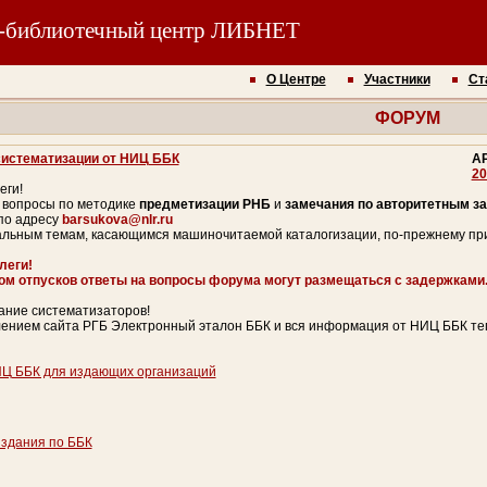
-библиотечный центр ЛИБНЕТ
О Центре
Участники
Ст
ФОРУМ
систематизации от НИЦ ББК
А
20
еги!
 вопросы по методике
предметизации РНБ
и
замечания по авторитетным з
по адресу
barsukova@nlr.ru
альным темам, касающимся машиночитаемой каталогизации, по-прежнему пр
леги!
ном отпусков ответы на вопросы форума могут размещаться с задержками
ние систематизаторов!
влением сайта РГБ Электронный эталон ББК и вся информация от НИЦ ББК те
Ц ББК для издающих организаций
здания по ББК