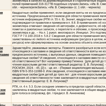
экземпляра в записях на дореволюционные и старопечатные издани
полей примечаний 316-317?В подобных случаях:Запись: «Ив. В. Смирн
обл. - чернила)илиЗапись: «Ив. В. Смирнова» (с. 1 обл. - чернила)
ия
Квадратные скобки применяют, если сведения взяты не из предписа
источника. Предписанным источником для области примечания явл
источник информации (РПК гл. 55 п. 8). Значит, квадратные скобки н
подтверждается правилом и примером в п. 8.8. В примечаниях об о
экземпляра отмечают сведения об автографе, о дефектности, об оф
пометах и рукописных записях, о переплете и обложке, о происхожд
экземпляра и др.. – На л. 1 рукоп. многокрасоч. Инициал. Это подтв
ГОСТ Р 7.0.100-2018 п. 5.8.2: Сведения для области примечания мог
заимствованы из любого источника информации (ресурса в целом, и
ресурса) или сформулированы на основе анализа объекта описания
ое
Здравствуйте, уважаемые эксперты. Помогите разобраться если ест
ия
относящиеся к заглавию и сведения об ответственности взяты не из
главию
предписанного источника, с выпускных данных, сведения помещают
квадратные скобки? И сведения, относящиеся к заглавию вместе со
об ответственности? Вот например пример:Гигиена : [для детей до тр
чтения взрослыми детям / ответственный редактор: Е. В. Логунова]. -
РОСМЭН, 2024. - 45, [2] с. : цв. ил. - (Первая энциклопедия малыша). -
ISBN 978-5-353-11088-0. Или сведения, относящиеся к заглавию им
квадратные скобки [для детей до трех лет : для чтения взрослыми де
сведения об ответственности тоже заключаются в квадратные скобк
[тветственный редактор: Е. В. Логунова]?
РПК, гл. 4 п. 5.3. Если соседние элементы в пределах одной област
ское
заключены в квадратные скобки, то они заключаются в общие квадрат
ения
[для голоса в сопровожд. фп. / предисл. В. Анненкова]
йлы
Здравствуйте, хотелось бы уточнить, почему в авторитетных файлах