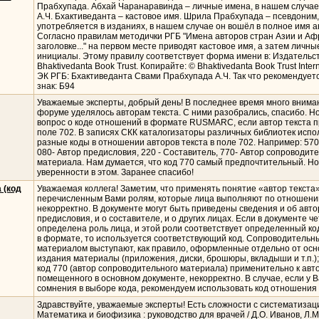
Прабхупада. Абхай Чаранаравинда – личные имена, в нашем случа
А.Ч. Бхактиведанта – кастовое имя. Шрила Прабхупада – псевдоним,
употребляется в изданиях, в нашем случае он вошёл в полное имя а
Согласно правилам методички РГБ "Имена авторов стран Азии и Аф
заголовке..." на первом месте приводят кастовое имя, а затем личн
инициалы. Этому правилу соответствует форма имени в: Издательст
Bhaktivedanta Book Trust. Копирайте: ©️ Bhaktivedanta Book Trust Interna
ЭК РГБ: Бхактиведанта Свами Прабхупада А.Ч. Так что рекомендует
знак: Б94
Уважаемые эксперты, добрый день! В последнее время много внима
форуме уделялось авторам текста. С ними разобрались, спасибо. Н
вопрос о коде отношений в формате RUSMARC, если автор текста п
поле 702. В записях СКК каталогизаторы различных библиотек испо
разные коды в отношении авторов текста в поле 702. Например: 570
080- Автор предисловия, 220 - Составитель, 770- Автор сопроводит
материала. Нам думается, что код 770 самый предпочтительный. Но
уверенности в этом. Заранее спасибо!
 (код
Уважаемая коллега! Заметим, что применять понятие «автор текста»
перечисленным Вами ролям, которые лица выполняют по отношению
некорректно. В документе могут быть приведены сведения и об авто
предисловия, и о составителе, и о других лицах. Если в документе че
определена роль лица, и этой роли соответствует определенный к
в формате, то используется соответствующий код. Сопроводительн
материалом выступают, как правило, оформленные отдельно от осн
издания материалы (приложения, диски, брошюры, вкладыши и т.п.);
код 770 (автор сопроводительного материала) применительно к авто
помещенного в основном документе, некорректно. В случае, если у В
сомнения в выборе кода, рекомендуем использовать код отношения 
Здравствуйте, уважаемые эксперты! Есть сложности с систематизаци
Математика и биофизика : руководство для врачей / Д.О. Иванов, Л.М