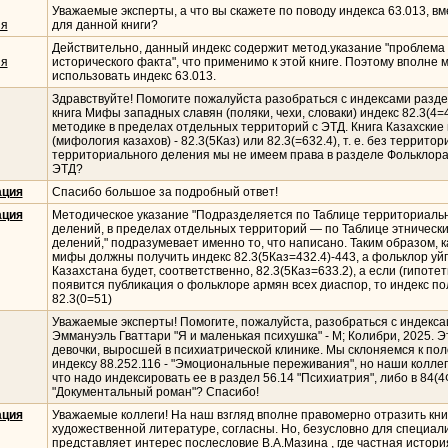
Уважаемые эксперты, а что вы скажете по поводу индекса 63.013, вм
ия
для данной книги?
Действительно, данный индекс содержит метод.указание "проблема
ия
исторического факта", что применимо к этой книге. Поэтому вполне 
использовать индекс 63.013.
Здравствуйте! Помогите пожалуйста разобраться с индексами разде
книга Мифы западных славян (поляки, чехи, словаки) индекс 82.3(4=4
методике в пределах отдельных территорий с ЭТД. Книга Казахски
(мифология казахов) - 82.3(5Каз) или 82.3(=632.4), т. е. без территор
территориального деления мы не имеем права в разделе Фольклор
ЭТД?
ация
Спасибо большое за подробный ответ!
ация
Методическое указание "Подразделяется по Таблице территориаль
делений, в пределах отдельных территорий — по Таблице этническ
делений," подразумевает именно то, что написано. Таким образом, к
мифы должны получить индекс 82.3(5Каз=432.4)-443, а фольклор уй
Казахстана будет, соответственно, 82.3(5Каз=633.2), а если (гипотет
появится публикация о фольклоре армян всех диаспор, то индекс по
82.3(0=51)
Уважаемые эксперты! Помогите, пожалуйста, разобраться с индекса
Эммануэль Гваттари "Я и маленькая психушка" - М; Колибри, 2025. 
девочки, выросшей в психиатрической клинике. Мы склоняемся к по
индексу 88.252.116 - "Эмоциональные переживания", но наши коллег
что надо индексировать ее в раздел 56.14 "Психиатрия", либо в 84(
"Документальный роман"? Спасибо!
ация
Уважаемые коллеги! На наш взгляд вполне правомерно отразить книг
художественной литературе, согласны. Но, безусловно для специал
представляет интерес послесловие В.А.Мазина , где частная истори