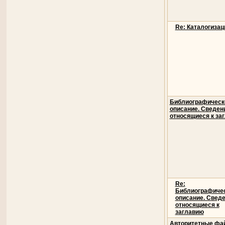
Re: Каталогизац
Библиографическ
описание. Сведен
относящиеся к за
Re:
Библиографиче
описание. Свед
относящиеся к
заглавию
Авторитетные фа