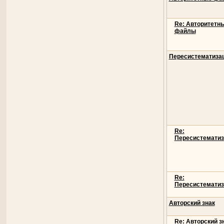
Re: Авторитетн
файлы
Пересистематиза
Re:
Пересистематиз
Re:
Пересистематиз
Авторский знак
Re: Авторский з