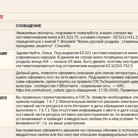
МУ
СООБЩЕНИЕ
Уважаемые эксперты, подскажите пожалуйста, в каких случаях мы
систематизируем книги в 63.3(2)-75, а в каких случаях - 63.521(=411.2
определиться с книгой Т. Вязовой "Жизнь русской усадьбы : старинн
праздники, рецепты". Спасибо.
ация
Здравствуйте, Ольга. Под индексом 63.521 систематизируются книги
современных народов. В данном же случае книга посвящена истории
усадьбы конца XIX — начала XX века, быту дворян, поэтому она буд
систематизироваться под историческим индексом 63.3(2)53-752.5.
Добрый день, помогите оформить описание для списка литературы 
нужно оформить пост из сети вконтакте. Подскажите пример оформ
сами оформили, ориентируясь на правила ГОСТаЭнциклопедия удм
культуры : сообщество // ВКонтакте : социальная сеть. — URL:
https://vk.com/udmurt_culture (дата обращения: 17.06.2026). Правиль
акте
Вы правильно сориентировались в ГОСТе, привели необходимые эл
нужном порядке. 7.6.7.2 Обязательным является указание электрон
составной части ресурса в сети Интернет и даты обращения к ресур
выполнен п. 7.6.7.1 При отсутствии информации о месте и дате соз
составной части ресурса сетевого распространения их, по возможно
устанавливают и приводят в квадратных скобках.Но в нём условие "п
возможности", т.е. на ваше усмотрение.
Как правильно оформлять указание на страницу обложки (с использ
квадратных скобок или без них) при описании индивидуальных особ