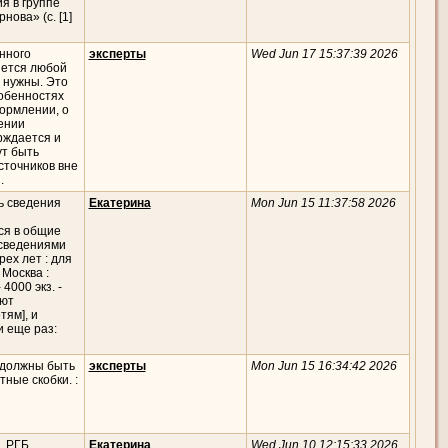
я в группе
ова» (с. [1]
нного
эксперты
Wed Jun 17 15:37:39 2026
яется любой
е нужны. Это
собенностях
ормлении, о
ении
ерждается и
ут быть
сточников вне
.
ь сведения
Екатерина
Mon Jun 15 11:37:58 2026
ся в общие
 сведениями
ех лет : для
 Москва :
 4000 экз. -
еют
тям], и
и еще раз:
и должны быть
эксперты
Mon Jun 15 16:34:42 2026
ные скобки. :
, РГБ,
Екатерина
Wed Jun 10 12:15:33 2026