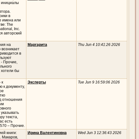
е инициалы
втора.
рики в
ые имена или
ве: The
tional, Inc.
ся авторский
ния на
Маргарита
Thu Jun 4 10:41:26 2026
о возникает
риводится в
льзуют
 - Прочие,
ельного
 хотели бы
 к
Эксперты
Tue Jun 9 16:59:06 2026
 к документу,
ре
тко
од отношения
ым
овного
 указывать
ру текста,
ас есть
570 – Прочие.
ей книги:
Ирина Валентиновна
Wed Jun 3 12:36:43 2026
. Макаров,