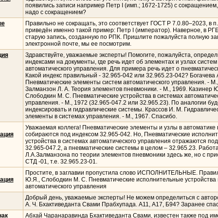
появились записи например Петр I (имп.; 1672-1725) с сокращением,
надо с сокращением?
ые
Правильно не сокращать, это соответствует ГОСТ Р 7.0.80–2023, в п.
приведён именно такой пример: Петр I (император). Наверное, в Р
старую запись, созданную по РПК. Пришлите пожалуйста полную за
электронной почте, мы ее посмотрим.
ция
Здравствуйте, уважаемые эксперты! Помогите, пожалуйста, определ
индексами на документы, где речь идет об элементах и узлах систем
автоматического управления. Для примера речь идет о пневматичес
Какой индекс правильный - 32.965-042 или 32.965.23-042? Богачева 
Пневматические элементы систем автоматического управления. - М., 
Залманзон Л. А. Теория элементов пневмоники. - М., 1969. Казинер Ю
Слободкин М. С. Пневматические устройства в системах автоматиче
управления. - М., 1972 (32.965-047.2 или 32.965.23). По аналогии бу
индексировать и гидравлические системы. Крассов И. М. Гидравличе
элементы в системах управления. - М., 1967. Спасибо.
Уважаемая коллега! Пневматические элементы и узлы в автоматике 
ация
собираются под индексом 32.965-042. Но, Пневматические исполни
устройства в системах автоматического управления отражаются под
32.965-047.2, а пневматические системы в целом – 32.965.23. Работ
Л.А.Залманзона по теории элементов пневмоники здесь же, но с пр
СТД -01, т.е. 32.965.23-01.
Простите, в заглавии пропустила слово ИСПОЛНИТЕЛЬНЫЕ. Правил
ация
Ю.Я., Слободкин М. С. Пневматические исполнительные устройства 
автоматического управления
Добрый день, уважаемые эксперты! Не можем определиться с автор
А. Ч. Бхактиведанта Свами Прабхупада. А11, А17, Б94? Заранее спа
нак
Абхай Чаранаравинда Бхактиведанта Свами, известен также под и