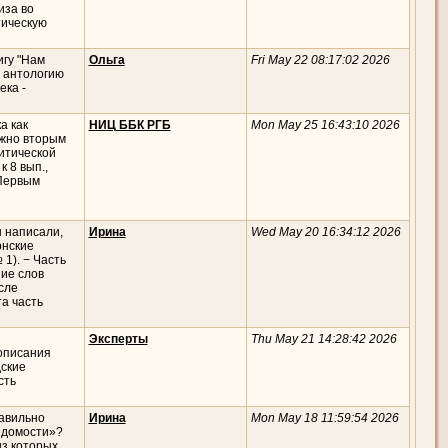
иза во
тическую
игу "Нам
Ольга
Fri May 22 08:17:02 2026
в антологию
ка -
а как
НИЦ ББК РГБ
Mon May 25 16:43:10 2026
ожно вторым
итической
 8 вып.,
 Первым
и
ы написали,
Ирина
Wed May 20 16:34:12 2026
рнские
 1). − Часть
ние слов
сле
а часть
Эксперты
Thu May 21 14:28:42 2026
описания
дские
сть
равильно
Ирина
Mon May 18 11:59:54 2026
ведомости»?
из которых